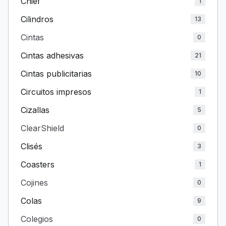
Chief
1
Cilindros
13
Cintas
0
Cintas adhesivas
21
Cintas publicitarias
10
Circuitos impresos
1
Cizallas
5
ClearShield
0
Clisés
3
Coasters
1
Cojines
0
Colas
9
Colegios
0