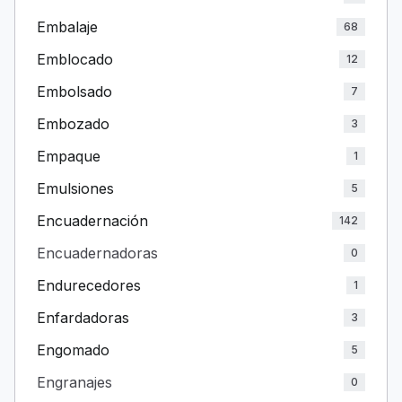
Embalaje
68
Emblocado
12
Embolsado
7
Embozado
3
Empaque
1
Emulsiones
5
Encuadernación
142
Encuadernadoras
0
Endurecedores
1
Enfardadoras
3
Engomado
5
Engranajes
0