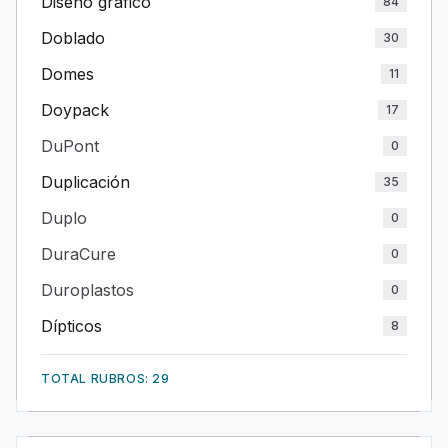
Diseño gráfico
84
Doblado
30
Domes
11
Doypack
17
DuPont
0
Duplicación
35
Duplo
0
DuraCure
0
Duroplastos
0
Dípticos
8
TOTAL RUBROS: 29