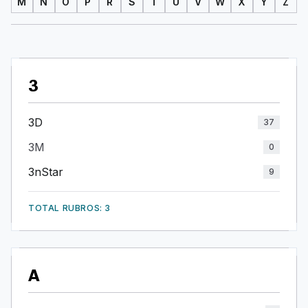
M
N
O
P
R
S
T
U
V
W
X
Y
Z
3
3D
37
3M
0
3nStar
9
TOTAL RUBROS: 3
A