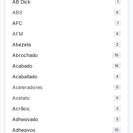
AB Dick
1
ABS
0
AFC
1
AFM
0
Abezeta
2
Abrochado
10
Acabado
16
Acaballado
4
Aceleradores
0
Acetato
0
Acrílico
3
Adhesivado
5
Adhesivos
15