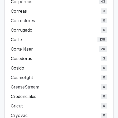
Corpóreos
43
Correas
3
Correctores
0
Corrugado
6
Corte
138
Corte láser
20
Cosedoras
3
Cosido
6
Cosmolight
0
CreaseStream
0
Credenciales
6
Cricut
0
Cryovac
0