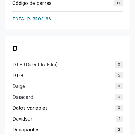
Código de barras
19
TOTAL RUBROS: 86
D
DTF (Direct to Film)
0
DTG
5
Daige
0
Datacard
0
Datos variables
9
Davidson
1
Decapantes
2