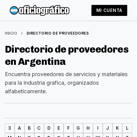
MI CUENTA
INICIO
chevron_right
DIRECTORIO DE PROVEEDORES
Directorio de proveedores
en Argentina
Encuentra proveedores de servicios y materiales
para la industria grafica, organizados
alfabeticamente.
3
A
B
C
D
E
F
G
H
I
J
K
L