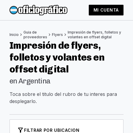
MI CUENTA
Guia de
Impresión de flyers, folletos y
chevron_right
chevron_right
chevron_right
Inicio
Flyers
proveedores
volantes en offset digital
Impresión de flyers,
folletos y volantes en
offset digital
en Argentina
Toca sobre el titulo del rubro de tu interes para
desplegarlo.
filter_alt
FILTRAR POR UBICACION